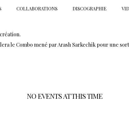
S
COLLABORATIONS
DISCOGRAPHIE
VI
création.
lera le Combo mené par Arash Sarkechik pour une sort
NO EVENTS AT THIS TIME
Check back at a later time